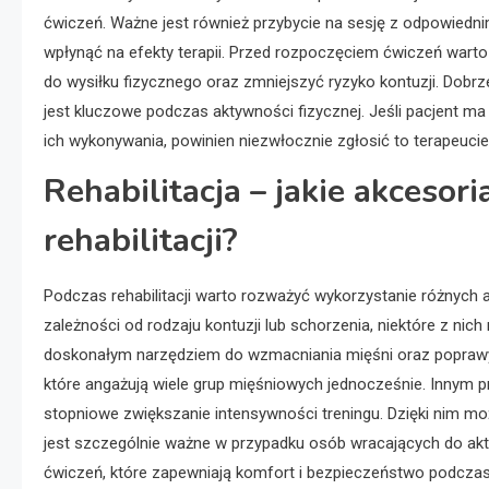
ćwiczeń. Ważne jest również przybycie na sesję z odpowie
wpłynąć na efekty terapii. Przed rozpoczęciem ćwiczeń wart
do wysiłku fizycznego oraz zmniejszyć ryzyko kontuzji. Dobr
jest kluczowe podczas aktywności fizycznej. Jeśli pacjent m
ich wykonywania, powinien niezwłocznie zgłosić to terapeucie
Rehabilitacja – jakie akceso
rehabilitacji?
Podczas rehabilitacji warto rozważyć wykorzystanie różnych
zależności od rodzaju kontuzji lub schorzenia, niektóre z nic
doskonałym narzędziem do wzmacniania mięśni oraz poprawy
które angażują wiele grup mięśniowych jednocześnie. Innym 
stopniowe zwiększanie intensywności treningu. Dzięki nim m
jest szczególnie ważne w przypadku osób wracających do ak
ćwiczeń, które zapewniają komfort i bezpieczeństwo podcz