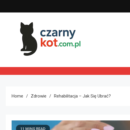
Skip
to
content
Czarny kot
Home
Zdrowie
Rehabilitacja – Jak Się Ubrać?
11 MINS READ