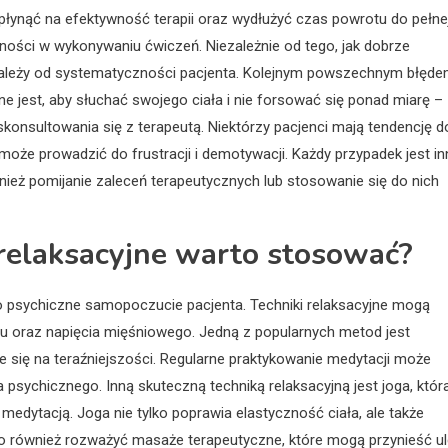
wpłynąć na efektywność terapii oraz wydłużyć czas powrotu do pełne
ności w wykonywaniu ćwiczeń. Niezależnie od tego, jak dobrze
 zależy od systematyczności pacjenta. Kolejnym powszechnym błęd
e jest, aby słuchać swojego ciała i nie forsować się ponad miarę –
konsultowania się z terapeutą. Niektórzy pacjenci mają tendencję d
 może prowadzić do frustracji i demotywacji. Każdy przypadek jest in
ież pomijanie zaleceń terapeutycznych lub stosowanie się do nich
i relaksacyjne warto stosować?
ie o psychiczne samopoczucie pacjenta. Techniki relaksacyjne mogą
u oraz napięcia mięśniowego. Jedną z popularnych metod jest
e się na teraźniejszości. Regularne praktykowanie medytacji może
sychicznego. Inną skuteczną techniką relaksacyjną jest joga, któr
edytacją. Joga nie tylko poprawia elastyczność ciała, ale także
o również rozważyć masaże terapeutyczne, które mogą przynieść u