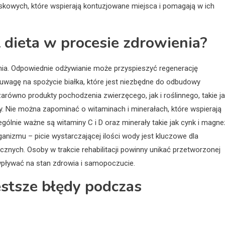
kowych, które wspierają kontuzjowane miejsca i pomagają w ich
t dieta w procesie zdrowienia?
ienia. Odpowiednie odżywianie może przyspieszyć regenerację
uwagę na spożycie białka, które jest niezbędne do odbudowy
równo produkty pochodzenia zwierzęcego, jak i roślinnego, takie j
hy. Nie można zapominać o witaminach i minerałach, które wspierają
ólnie ważne są witaminy C i D oraz minerały takie jak cynk i magne
nizmu – picie wystarczającej ilości wody jest kluczowe dla
nych. Osoby w trakcie rehabilitacji powinny unikać przetworzonej
wpływać na stan zdrowia i samopoczucie.
zęstsze błędy podczas