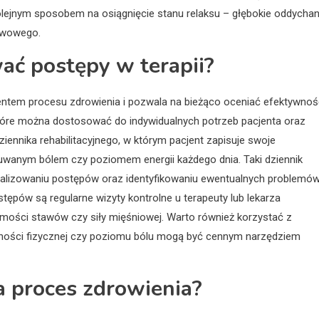
olejnym sposobem na osiągnięcie stanu relaksu – głębokie oddychan
erwowego.
wać postępy w terapii?
entem procesu zdrowienia i pozwala na bieżąco oceniać efektywnoś
 które można dostosować do indywidualnych potrzeb pacjenta oraz
ennika rehabilitacyjnego, w którym pacjent zapisuje swoje
wanym bólem czy poziomem energii każdego dnia. Taki dziennik
nalizowaniu postępów oraz identyfikowaniu ewentualnych problemó
pów są regularne wizyty kontrolne u terapeuty lub lekarza
homości stawów czy siły mięśniowej. Warto również korzystać z
tywności fizycznej czy poziomu bólu mogą być cennym narzędziem
wa proces zdrowienia?