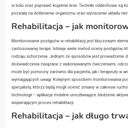
w bólu oraz poprawić krążenie krwi. Techniki oddechowe są k
pozwala na dotlenienie organizmu oraz wyciszenie układu n
Rehabilitacja – jak monitoro
Monitorowanie postępów w rehabilitacji jest kluczowym elem
zastosowanej terapii. Istnieje wiele metod oceny postępów,
rodzaju schorzenia. Jednym ze sposobów jest prowadzenie dzi
doświadczenia związane z wykonywanymi ćwiczeniami, odczu
może być pomocny zarówno dla pacjenta, jak i terapeuty w a
wymagających uwagi. Kolejnym sposobem monitorowania postę
specjalisty, którzy będą mogli ocenić zmiany w zakresie ruc
technologii – aplikacje mobilne umożliwiające śledzenie ak
wspierającym proces rehabilitacji.
Rehabilitacja – jak długo tr