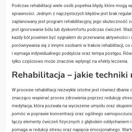
Podczas rehabilitacji wiele osób popełnia błędy, które mogą 
sprawności. Jednym z najczęstszych błędów jest brak regular
zaplanowany jest program rehabilitacyjny, jego skuteczność
jest ignorowanie bólu lub dyskomfortu podczas ćwiczeń. Ważn
każdy ból powinien być sygnałem do przerwania aktywności i s
porównywania się z innymi osobami w trakcie rehabilitacji, co
i wymaga indywidualnego podejścia oraz tempa postępu. Równ
tylko częściowo może znacznie wpłynąć na efekty leczenia.
Rehabilitacja – jakie technik
W procesie rehabilitacji niezwykle istotne jest również dban
znacząco wspierać proces zdrowienia poprzez redukcję stres
medytacja, która pozwala na wyciszenie umysłu oraz skupieni
pomóc w poprawie koncentracji oraz ogólnego samopoczucia p
łączy elementy ćwiczeń fizycznych z głębokim oddychaniem i m
pomaga w redukcji stresu oraz napięcia emocjonalnego. Wart