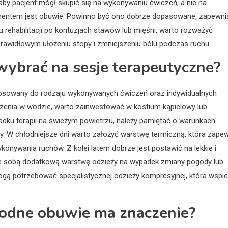
aby pacjent mógł skupić się na wykonywaniu ćwiczeń, a nie na
mentem jest obuwie. Powinno być ono dobrze dopasowane, zapewni
 rehabilitacji po kontuzjach stawów lub mięśni, warto rozważyć
rawidłowym ułożeniu stopy i zmniejszeniu bólu podczas ruchu.
 wybrać na sesje terapeutyczne?
stosowany do rodzaju wykonywanych ćwiczeń oraz indywidualnych
wiczenia w wodzie, warto zainwestować w kostium kąpielowy lub
adku terapii na świeżym powietrzu, należy pamiętać o warunkach
. W chłodniejsze dni warto założyć warstwę termiczną, która zape
konywania ruchów. Z kolei latem dobrze jest postawić na lekkie i
 ze sobą dodatkową warstwę odzieży na wypadek zmiany pogody lub
gą potrzebować specjalistycznej odzieży kompresyjnej, która wspie
godne obuwie ma znaczenie?