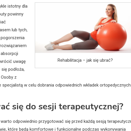
kle istotny dla
buty powinny
iać
asem lub tych,
b pogorszenia
 rozwiązaniem
 absorpcji
Rehabilitacja – jak się ubrać?
zwrócić uwagę
się podłoża,
 Osoby z
 specjalistą w celu dobrania odpowiednich wkładek ortopedycznych
ać się do sesji terapeutycznej?
, warto odpowiednio przygotować się przed każdą sesją terapeutycz
uwie, które będą komfortowe i funkcjonalne podczas wykonywania