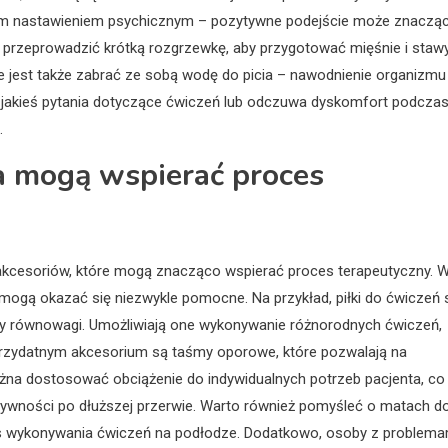
dnim nastawieniem psychicznym – pozytywne podejście może znaczą
o przeprowadzić krótką rozgrzewkę, aby przygotować mięśnie i staw
ze jest także zabrać ze sobą wodę do picia – nawodnienie organizmu
a jakieś pytania dotyczące ćwiczeń lub odczuwa dyskomfort podcza
.
ria mogą wspierać proces
 akcesoriów, które mogą znacząco wspierać proces terapeutyczny. 
h mogą okazać się niezwykle pomocne. Na przykład, piłki do ćwiczeń 
 równowagi. Umożliwiają one wykonywanie różnorodnych ćwiczeń,
przydatnym akcesorium są taśmy oporowe, które pozwalają na
ożna dostosować obciążenie do indywidualnych potrzeb pacjenta, co
tywności po dłuższej przerwie. Warto również pomyśleć o matach d
as wykonywania ćwiczeń na podłodze. Dodatkowo, osoby z problema