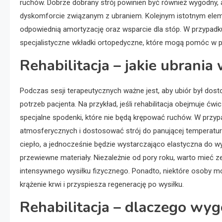
ruchów. Dobrze dobrany strój powinien być również wygodny, 
dyskomforcie związanym z ubraniem. Kolejnym istotnym ele
odpowiednią amortyzację oraz wsparcie dla stóp. W przypadku
specjalistyczne wkładki ortopedyczne, które mogą pomóc w p
Rehabilitacja – jakie ubrania
Podczas sesji terapeutycznych ważne jest, aby ubiór był do
potrzeb pacjenta. Na przykład, jeśli rehabilitacja obejmuje ć
specjalne spodenki, które nie będą krępować ruchów. W przyp
atmosferycznych i dostosować strój do panującej temperatury
ciepło, a jednocześnie będzie wystarczająco elastyczna do wy
przewiewne materiały. Niezależnie od pory roku, warto mieć
intensywnego wysiłku fizycznego. Ponadto, niektóre osoby mo
krążenie krwi i przyspiesza regenerację po wysiłku.
Rehabilitacja – dlaczego wy