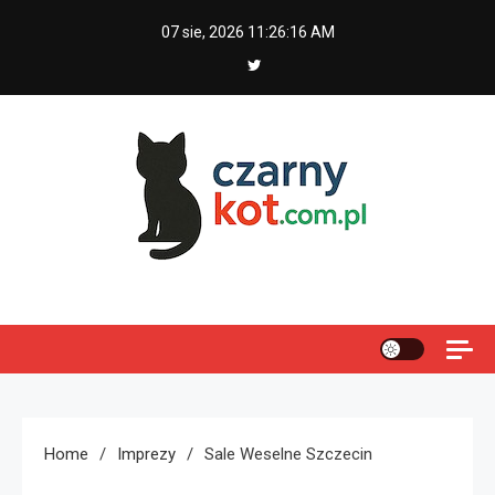
Skip
07 sie, 2026
11:26:17 AM
to
content
Czarny kot
Home
Imprezy
Sale Weselne Szczecin