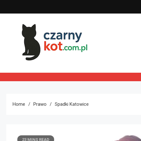
Skip
to
content
Czarny kot
Home
Prawo
Spadki Katowice
23 MINS READ