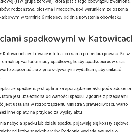
atkowej (tzw. grupa zerowa), która jest z tego obowiązku zwolniona.
erbów, rodzeństwa, ojczyma i macochy, pod warunkiem zgłoszenia
skarbowym w terminie 6 miesięcy od dnia powstania obowiązku
ściami spadkowymi w Katowicac
atowicach jest równie istotna, co sama procedura prawna. Koszt
i formalnej, wartości masy spadkowej, liczby spadkobierców oraz
 warto zapoznać się z przewidywanymi wydatkami, aby uniknąć
.
ązku ze spadkiem, jest opłata za sporządzenie aktu poświadczenia
ą, która jest uzależniona od wartości spadku. Zgodnie z przepisami,
ść jest ustalana w rozporządzeniu Ministra Sprawiedliwości. Warto
eż inne opłaty, na przykład za wypisy aktu.
enia nabycia spadku lub działu spadku, pojawiają się koszty sądowe.
 zależy od liczby spadkobierców. Podobnie wygląda sytuacja w