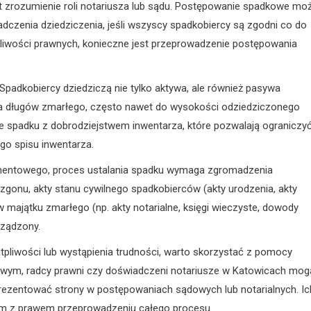
 zrozumienie roli notariusza lub sądu. Postępowanie spadkowe mo
czenia dziedziczenia, jeśli wszyscy spadkobiercy są zgodni co do
liwości prawnych, konieczne jest przeprowadzenie postępowania
adkobiercy dziedziczą nie tylko aktywa, ale również pasywa
ia długów zmarłego, często nawet do wysokości odziedziczonego
cie spadku z dobrodziejstwem inwentarza, które pozwalają ograniczy
go spisu inwentarza.
amentowego, proces ustalania spadku wymaga zgromadzenia
gonu, akty stanu cywilnego spadkobierców (akty urodzenia, akty
majątku zmarłego (np. akty notarialne, księgi wieczyste, dowody
rządzony.
pliwości lub wystąpienia trudności, warto skorzystać z pomocy
dkowym, radcy prawni czy doświadczeni notariusze w Katowicach mog
rezentować strony w postępowaniach sądowych lub notarialnych. Ic
ym z prawem przeprowadzeniu całego procesu.