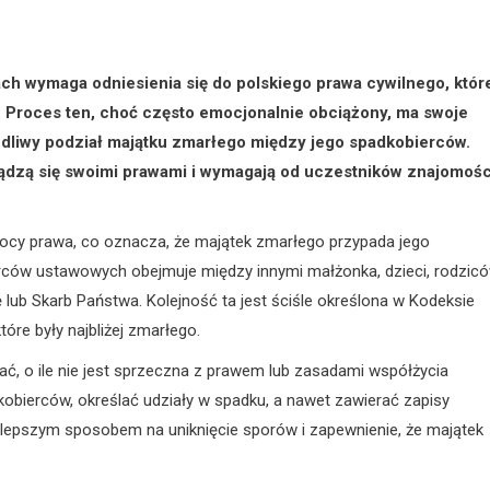
h wymaga odniesienia się do polskiego prawa cywilnego, któr
 Proces ten, choć często emocjonalnie obciążony, ma swoje
edliwy podział majątku zmarłego między jego spadkobierców.
ządzą się swoimi prawami i wymagają od uczestników znajomośc
ocy prawa, co oznacza, że majątek zmarłego przypada jego
erców ustawowych obejmuje między innymi małżonka, dzieci, rodzicó
lub Skarb Państwa. Kolejność ta jest ściśle określona w Kodeksie
tóre były najbliżej zmarłego.
ać, o ile nie jest sprzeczna z prawem lub zasadami współżycia
ierców, określać udziały w spadku, a nawet zawierać zapisy
jlepszym sposobem na uniknięcie sporów i zapewnienie, że majątek