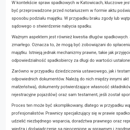
W kontekście spraw spadkowych w Katowicach, kluczowe jest
być przeprowadzone przed notariuszem w formie aktu poświad
sposobu podziału majątku. W przypadku braku zgody lub wątp
sądowego o stwierdzenie nabycia spadku.
Ważnym aspektem jest również kwestia długów spadkowych. Sp
zmarłego. Oznacza to, że mogą być zobowiązani do spłacen
majątku. Istnieją jednak mechanizmy prawne, takie jak przyję
odpowiedzialność spadkobiercy za długi do wartości ustalone
Zarówno w przypadku dziedziczenia ustawowego, jak i test
odpowiednich dokumentów. Należą do nich między innymi akt z
małżeństwa), dokumenty potwierdzające własność składników 
rejestracyjne pojazdów) oraz sam testament, jeśli został spo
Proces ten może być skomplikowany, dlatego w przypadku wąt
profesjonalistów. Prawnicy specjalizujący się w prawie spa
udzielić niezbędnego wsparcia, doradztwa prawnego oraz rep
wiedza i doświadczenie są nieocenione w sprawnym i zgodn