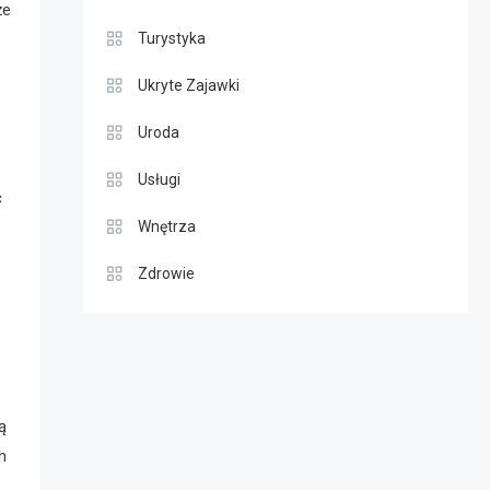
że
Turystyka
Ukryte Zajawki
Uroda
Usługi
ć
Wnętrza
Zdrowie
ą
h