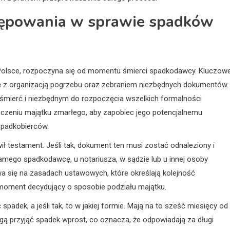
stępowania w sprawie spadków
j Polsce, rozpoczyna się od momentu śmierci spadkodawcy. Kluczow
się z organizacją pogrzebu oraz zebraniem niezbędnych dokumentów.
ierć i niezbędnym do rozpoczęcia wszelkich formalności
czeniu majątku zmarłego, aby zapobiec jego potencjalnemu
spadkobierców.
ł testament. Jeśli tak, dokument ten musi zostać odnaleziony i
ego spadkodawcę, u notariusza, w sądzie lub u innej osoby
a się na zasadach ustawowych, które określają kolejność
 moment decydujący o sposobie podziału majątku.
adek, a jeśli tak, to w jakiej formie. Mają na to sześć miesięcy od
ogą przyjąć spadek wprost, co oznacza, że odpowiadają za długi