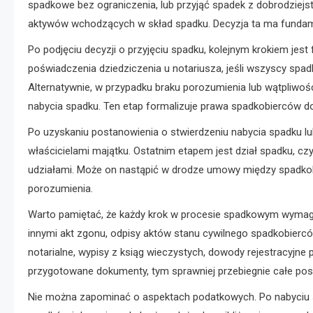
spadkowe bez ograniczenia, lub przyjąć spadek z dobrodziej
aktywów wchodzących w skład spadku. Decyzja ta ma fundament
Po podjęciu decyzji o przyjęciu spadku, kolejnym krokiem jes
poświadczenia dziedziczenia u notariusza, jeśli wszyscy spa
Alternatywnie, w przypadku braku porozumienia lub wątpliwoś
nabycia spadku. Ten etap formalizuje prawa spadkobierców d
Po uzyskaniu postanowienia o stwierdzeniu nabycia spadku lu
właścicielami majątku. Ostatnim etapem jest dział spadku, cz
udziałami. Może on nastąpić w drodze umowy między spadkobi
porozumienia.
Warto pamiętać, że każdy krok w procesie spadkowym wymaga
innymi akt zgonu, odpisy aktów stanu cywilnego spadkobierc
notarialne, wypisy z ksiąg wieczystych, dowody rejestracyjne 
przygotowane dokumenty, tym sprawniej przebiegnie całe po
Nie można zapominać o aspektach podatkowych. Po nabyciu 