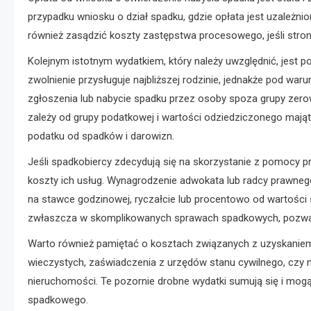
przypadku wniosku o dział spadku, gdzie opłata jest uzależn
również zasądzić koszty zastępstwa procesowego, jeśli str
Kolejnym istotnym wydatkiem, który należy uwzględnić, jest 
zwolnienie przysługuje najbliższej rodzinie, jednakże pod wa
zgłoszenia lub nabycie spadku przez osoby spoza grupy zero
zależy od grupy podatkowej i wartości odziedziczonego mają
podatku od spadków i darowizn.
Jeśli spadkobiercy zdecydują się na skorzystanie z pomocy pro
koszty ich usług. Wynagrodzenie adwokata lub radcy prawnego
na stawce godzinowej, ryczałcie lub procentowo od wartości 
zwłaszcza w skomplikowanych sprawach spadkowych, pozwala
Warto również pamiętać o kosztach związanych z uzyskaniem
wieczystych, zaświadczenia z urzędów stanu cywilnego, czy
nieruchomości. Te pozornie drobne wydatki sumują się i mo
spadkowego.