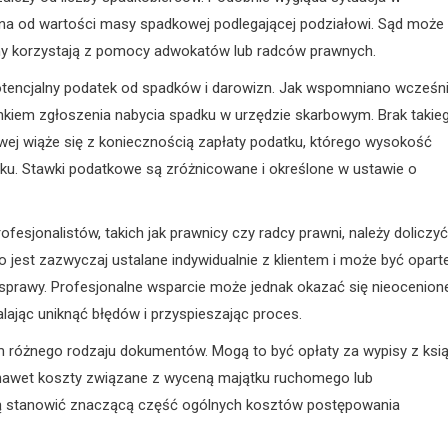
iona od wartości masy spadkowej podlegającej podziałowi. Sąd może
ony korzystają z pomocy adwokatów lub radców prawnych.
potencjalny podatek od spadków i darowizn. Jak wspomniano wcześni
runkiem zgłoszenia nabycia spadku w urzędzie skarbowym. Brak takie
wej wiąże się z koniecznością zapłaty podatku, którego wysokość
tku. Stawki podatkowe są zróżnicowane i określone w ustawie o
fesjonalistów, takich jak prawnicy czy radcy prawni, należy doliczyć
 jest zazwyczaj ustalane indywidualnie z klientem i może być opart
sprawy. Profesjonalne wsparcie może jednak okazać się nieocenion
jąc uniknąć błędów i przyspieszając proces.
 różnego rodzaju dokumentów. Mogą to być opłaty za wypisy z ksi
 nawet koszty związane z wyceną majątku ruchomego lub
gą stanowić znaczącą część ogólnych kosztów postępowania