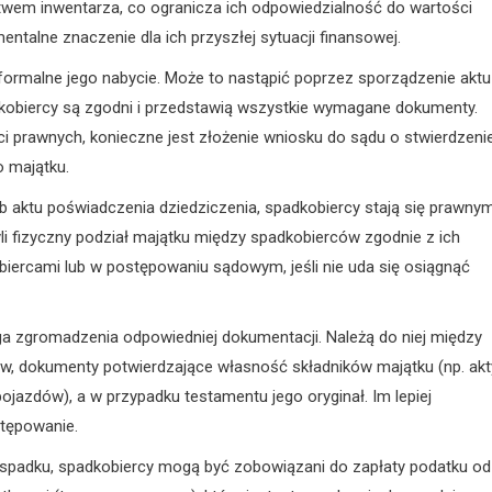
stwem inwentarza, co ogranicza ich odpowiedzialność do wartości
alne znaczenie dla ich przyszłej sytuacji finansowej.
t formalne jego nabycie. Może to nastąpić poprzez sporządzenie aktu
dkobiercy są zgodni i przedstawią wszystkie wymagane dokumenty.
ci prawnych, konieczne jest złożenie wniosku do sądu o stwierdzeni
o majątku.
b aktu poświadczenia dziedziczenia, spadkobiercy stają się prawnym
yli fizyczny podział majątku między spadkobierców zgodnie z ich
ercami lub w postępowaniu sądowym, jeśli nie uda się osiągnąć
 zgromadzenia odpowiedniej dokumentacji. Należą do niej między
ów, dokumenty potwierdzające własność składników majątku (np. akt
pojazdów), a w przypadku testamentu jego oryginał. Im lepiej
stępowanie.
spadku, spadkobiercy mogą być zobowiązani do zapłaty podatku od