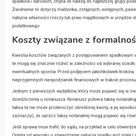
spadków i darowizn, chyba że należą do najbliższej grupy pod
Zwolnienie to dotyczy małżonka, zstępnych, wstępnych, pasi
nabycia własności rzeczy lub praw majątkowych w urzędzie 
podatkowego.
Koszty związane z formalno
Kwestia kosztów związanych z postępowaniem spadkowym w K
te mogą się znacznie różnić w zależności od wybranej ścieżk
ewentualnych sporów. Przed podjęciem jakichkolwiek kroków,
nieprzyjemnych niespodzianek finansowych w trakcie procesu
Jednym z pierwszych wydatków, który może pojawić się w zwi
dziedziczenia u notariusza. Notariusz pobiera taksę notarialn
taksa ta nie może przekroczyć określonej kwoty, a jej wysoko
zaznaczyć, że oprócz taksy notarialnej mogą pojawić się równi
Jeśli sprawa musi trafić do sądu, na przykład w celu stwierdz
Opłata od wniosku o stwierdzenie nabycia spadku jest stała i