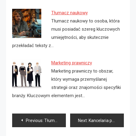
Tłumacz naukowy
Tłumacz naukowy to osoba, która
musi posiadać szereg kluczowych
umiejętności, aby skutecznie
przekładać teksty z…
Marketing prawniczy
Marketing prawniczy to obszar,
który wymaga przemyślanej
strategii oraz znajomości specyfiki
branży. Kluczowym elementem jest…
Nawigacja
Previous:
Tłumaczenia prawnicze dla sektora korporacyjnego
Next:
Kancelaria patentowa Łódź
wpisu