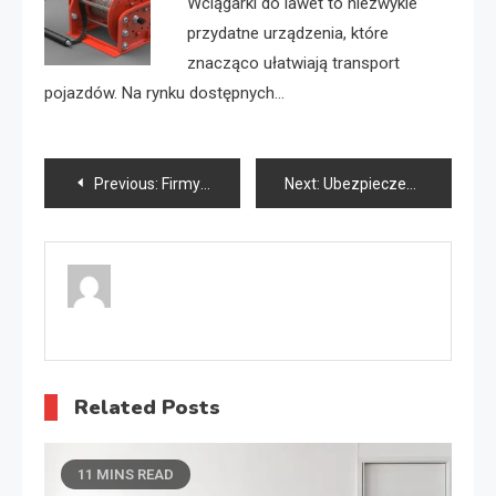
Wciągarki do lawet to niezwykle
przydatne urządzenia, które
znacząco ułatwiają transport
pojazdów. Na rynku dostępnych…
Nawigacja
Previous:
Firmy transportowe Wrocław
Next:
Ubezpieczenia w transporcie drogowym
wpisu
Related Posts
11 MINS READ