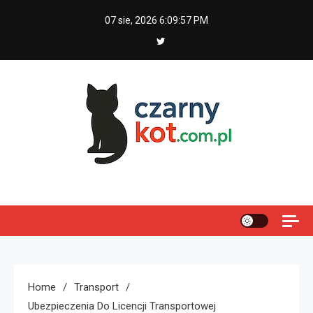
Skip
07 sie, 2026
6:09:58 PM
to
content
Czarny kot
Home
Transport
Ubezpieczenia Do Licencji Transportowej