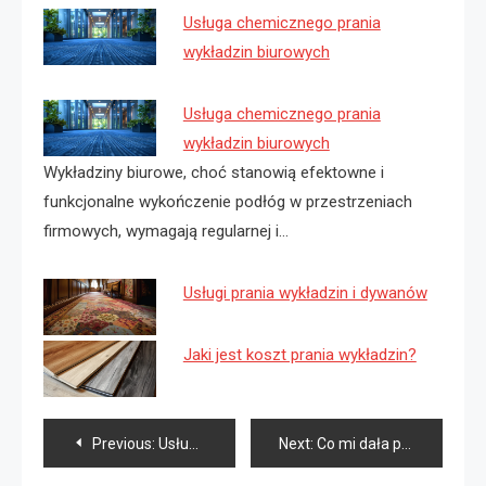
Usługa chemicznego prania
wykładzin biurowych
Usługa chemicznego prania
wykładzin biurowych
Wykładziny biurowe, choć stanowią efektowne i
funkcjonalne wykończenie podłóg w przestrzeniach
firmowych, wymagają regularnej i…
Usługi prania wykładzin i dywanów
Jaki jest koszt prania wykładzin?
Nawigacja
Previous:
Usługi adwokata tylko dla wybranych? nic bardziej mylnego!
Next:
Co mi dała psychoterapia?