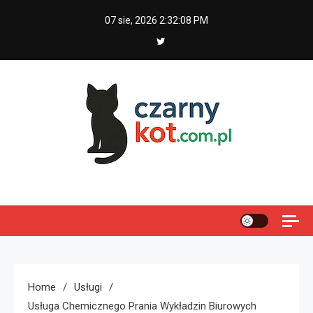
Skip
07 sie, 2026
2:32:09 PM
to
content
Czarny kot
Home
Usługi
Usługa Chemicznego Prania Wykładzin Biurowych