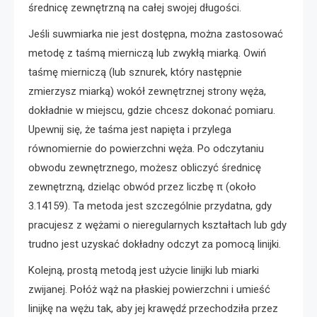
średnicę zewnętrzną na całej swojej długości.
Jeśli suwmiarka nie jest dostępna, można zastosować
metodę z taśmą mierniczą lub zwykłą miarką. Owiń
taśmę mierniczą (lub sznurek, który następnie
zmierzysz miarką) wokół zewnętrznej strony węża,
dokładnie w miejscu, gdzie chcesz dokonać pomiaru.
Upewnij się, że taśma jest napięta i przylega
równomiernie do powierzchni węża. Po odczytaniu
obwodu zewnętrznego, możesz obliczyć średnicę
zewnętrzną, dzieląc obwód przez liczbę π (około
3.14159). Ta metoda jest szczególnie przydatna, gdy
pracujesz z wężami o nieregularnych kształtach lub gdy
trudno jest uzyskać dokładny odczyt za pomocą linijki.
Kolejną, prostą metodą jest użycie linijki lub miarki
zwijanej. Połóż wąż na płaskiej powierzchni i umieść
linijkę na wężu tak, aby jej krawędź przechodziła przez