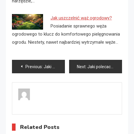
narzędzie,…
Jak uszczelnić wąż ogrodowy?
Posiadanie sprawnego węża
ogrodowego to klucz do komfortowego pielęgnowania
ogrodu. Niestety, nawet najbardziej wytrzymałe węże…
Nawigacja
Previous:
Jaki wąż ogrodowy 1/2 czy 3/4 do myjki?
Next:
Jaki polecacie wąż ogrodowy?
wpisu
Related Posts