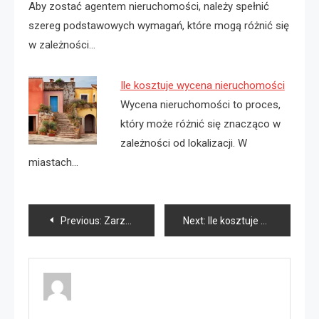
Aby zostać agentem nieruchomości, należy spełnić
szereg podstawowych wymagań, które mogą różnić się
w zależności…
Ile kosztuje wycena nieruchomości
Wycena nieruchomości to proces,
który może różnić się znacząco w
zależności od lokalizacji. W
miastach…
Nawigacja
Previous:
Zarządzanie nieruchomościami jak zacząć?
Next:
Ile kosztuje wycena wartości nieruchomości?
wpisu