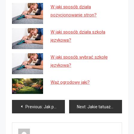
W jaki sposób działa
pozycjonowanie stron?
W jaki sposób działa szkoła
językowa?
W jaki sposób wybrać szkołę
językową?
Wąż ogrodowy jaki?
Nawigacja
Previous:
Jak połączyć tatuaże na rękaw?
Next:
Jakie tatuaże są teraz modne?
wpisu