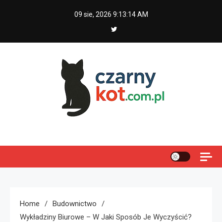
Skip
09 sie, 2026
9:13:15 AM
to
content
Czarny kot
Home
Budownictwo
Wykładziny Biurowe – W Jaki Sposób Je Wyczyścić?