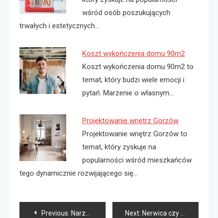
wśród osób poszukujących
trwałych i estetycznych…
Koszt wykończenia domu 90m2
Koszt wykończenia domu 90m2 to
temat, który budzi wiele emocji i
pytań. Marzenie o własnym…
Projektowanie wnętrz Gorzów
Projektowanie wnętrz Gorzów to
temat, który zyskuje na
popularności wśród mieszkańców
tego dynamicznie rozwijającego się…
Nawigacja
Previous:
Narzędzia pneumatyczne sklep
Next:
Nerwica czy depresja co gorsze?