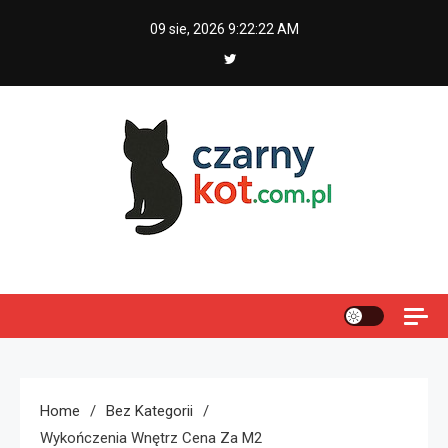
Skip
09 sie, 2026
9:22:23 AM
to
content
Czarny kot
Home
Bez Kategorii
Wykończenia Wnętrz Cena Za M2