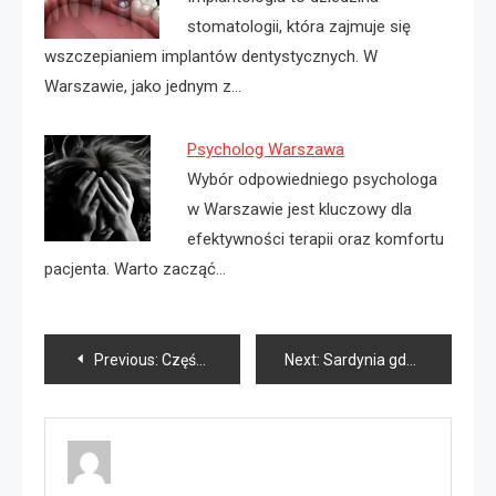
stomatologii, która zajmuje się
wszczepianiem implantów dentystycznych. W
Warszawie, jako jednym z…
Psycholog Warszawa
Wybór odpowiedniego psychologa
w Warszawie jest kluczowy dla
efektywności terapii oraz komfortu
pacjenta. Warto zacząć…
Nawigacja
Previous:
Części Hyundai Galloper
Next:
Sardynia gdzie jest?
wpisu