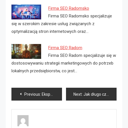
Firma SEO Radomsko
Firma SEO Radomsko specjalizuje
się w szerokim zakresie usług związanych z
optymalizacją stron internetowych oraz…
Firma SEO Radom
Firma SEO Radom specjalizuje się w
dostosowywaniu strategii marketingowych do potrzeb
lokalnych przedsiębiorstw, co jest…
Nawigacja
Previous:
Ekspert SEO Zabrze
Next:
Jak długo czeka się na patent?
wpisu