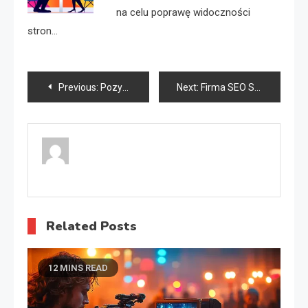
na celu poprawę widoczności
stron…
Nawigacja
Previous:
Pozycjonowanie lokalne Łódź
Next:
Firma SEO Sosnowiec
wpisu
Related Posts
12 MINS READ