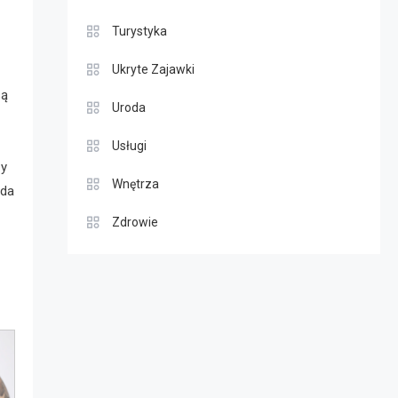
Turystyka
Ukryte Zajawki
są
Uroda
Usługi
zy
Wnętrza
uda
Zdrowie