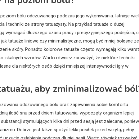
 na poziom bólu?
a poziom bólu odczuwanego podczas jego wykonywania. Istnieje wie
 i techniki ze strony tatuażysty. Na przykład tatuaże o dużej
gą wymagać dłuższego czasu pracy i precyzyjniejszego podejścia, 
jak tatuaże liniowe czy minimalistyczne, mogą być mniej bolesne ze
zenie skóry. Ponadto kolorowe tatuaże często wymagają kilku wars
-skalnych wzorów. Warto również zauważyć, że niektóre techniki
lesne dla niektórych osób dzięki mniejszej intensywności igły w
 tatuażu, aby zminimalizować ból
malizowania odczuwanego bólu oraz zapewnienia sobie komfortu
ią ilość snu przed dniem tatuowania; wypoczęty organizm lepiej
 substancji stymulujących kilka dni przed sesją jest zalecane, ponie
izmu. Dobrze jest także spożyć lekki posiłek przed wizytą; pełny
ć uczucie osłabienia podczas długiej sesji. Warto również rozważyć