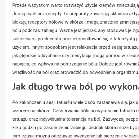
Przede wszystkim warto rozważyć użycie kremów znieczulaj
dostępnych bez recepty. Te preparaty zawierają składniki akty
blokują receptory bólowe w skórze i mogą znacznie zmniejsz
bólu podczas zabiegu. Ważne jest jednak, aby stosować je zg
zaleceniami producenta oraz skonsultować się z tatuażystą p
użyciem. Innym sposobem jest relaksacja przed sesją tatuażu; 
jak głębokie oddychanie czy medytacja mogą pomóc w zreduk
napięcia, co wpływa na postrzeganie bólu. Dobrze jest równi
wrażliwość na ból oraz prowadzić do odwodnienia organizmu.
Jak długo trwa ból po wykon
Po zakończeniu sesji tatuażu wiele osób zastanawia się, ja
wzorem na skórze. Czas trwania bólu po wykonaniu tatuażu moż
tatuażu oraz indywidualna tolerancja na ból. Zazwyczaj bez
kilku godzin po zakończeniu zabiegu. Jednak skóra może być p
tym czasie można odczuwać swędzenie lub pieczenie w okolic