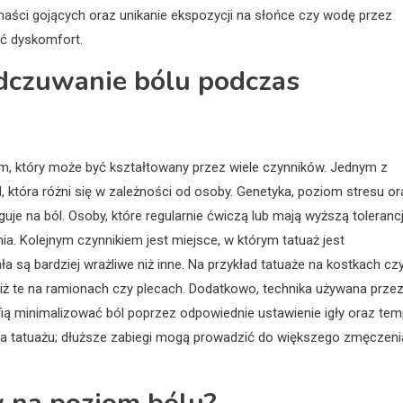
maści gojących oraz unikanie ekspozycji na słońce czy wodę przez
yć dyskomfort.
odczuwanie bólu podczas
, który może być kształtowany przez wiele czynników. Jednym z
, która różni się w zależności od osoby. Genetyka, poziom stresu or
je na ból. Osoby, które regularnie ćwiczą lub mają wyższą toleranc
. Kolejnym czynnikiem jest miejsce, w którym tatuaż jest
 są bardziej wrażliwe niż inne. Na przykład tatuaże na kostkach cz
iż te na ramionach czy plecach. Dodatkowo, technika używana prze
fią minimalizować ból poprzez odpowiednie ustawienie igły oraz te
sja tatuażu; dłuższe zabiegi mogą prowadzić do większego zmęczenia