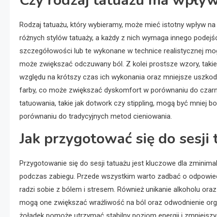
Czy rodzaj tatuażu ma wpływ
Rodzaj tatuażu, który wybieramy, może mieć istotny wpływ n
różnych stylów tatuaży, a każdy z nich wymaga innego podejścia
szczegółowości lub te wykonane w technice realistycznej mo
może zwiększać odczuwany ból. Z kolei prostsze wzory, takie 
względu na krótszy czas ich wykonania oraz mniejsze uszkod
farby, co może zwiększać dyskomfort w porównaniu do czarno
tatuowania, takie jak dotwork czy stippling, mogą być mniej bo
porównaniu do tradycyjnych metod cieniowania.
Jak przygotować się do sesji
Przygotowanie się do sesji tatuażu jest kluczowe dla zmini
podczas zabiegu. Przede wszystkim warto zadbać o odpowiedn
radzi sobie z bólem i stresem. Również unikanie alkoholu oraz
mogą one zwiększać wrażliwość na ból oraz odwodnienie organ
żołądek pomoże utrzymać stabilny poziom energii i zmniejszy