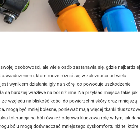
swojej osobowości, ale wiele osób zastanawia się, gdzie najbardziej
doświadczeniem, które może różnić się w zależności od wielu
jest wynikiem działania igły na skórę, co powoduje uszkodzenie
 są bardziej wrażliwe na ból niż inne. Na przykład miejsca takie jak
e ze względu na bliskość kości do powierzchni skóry oraz mniejszą
 uda, mogą być mniej bolesne, ponieważ mają więcej tkanki tłuszczowe
alna tolerancja na ból również odgrywa kluczową rolę w tym, jak dan
ogu bólu mogą doświadczać mniejszego dyskomfortu niż te, które