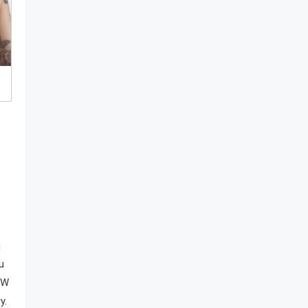
a
u
 W
y.