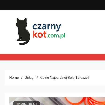
Skip
to
content
Czarny kot
Home
Usługi
Gdzie Najbardziej Bolą Tatuaże?
12 MINS READ