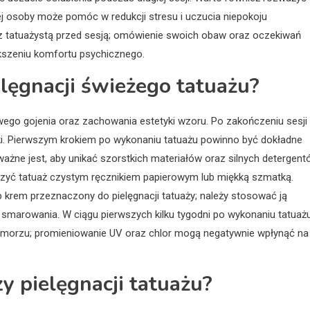
ej osoby może pomóc w redukcji stresu i uczucia niepokoju
 z tatuażystą przed sesją; omówienie swoich obaw oraz oczekiwań
kszeniu komfortu psychicznego.
elęgnacji świeżego tatuażu?
owego gojenia oraz zachowania estetyki wzoru. Po zakończeniu sesji
ki. Pierwszym krokiem po wykonaniu tatuażu powinno być dokładne
ażne jest, aby unikać szorstkich materiałów oraz silnych detergent
uszyć tatuaż czystym ręcznikiem papierowym lub miękką szmatką.
 krem przeznaczony do pielęgnacji tatuaży; należy stosować ją
 smarowania. W ciągu pierwszych kilku tygodni po wykonaniu tatuaż
zy morzu; promieniowanie UV oraz chlor mogą negatywnie wpłynąć na
zy pielęgnacji tatuażu?