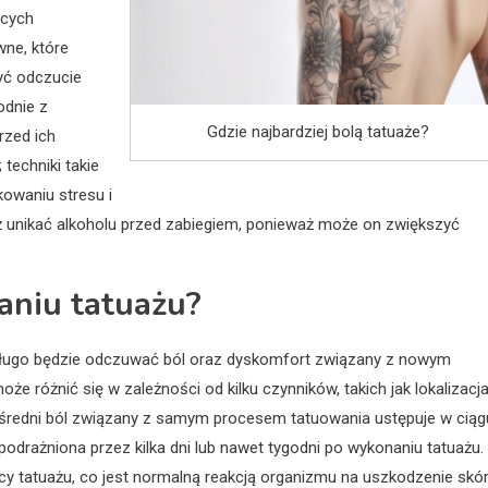
ących
wne, które
yć odczucie
odnie z
Gdzie najbardziej bolą tatuaże?
rzed ich
techniki takie
owaniu stresu i
eż unikać alkoholu przed zabiegiem, ponieważ może on zwiększyć
aniu tatuażu?
k długo będzie odczuwać ból oraz dyskomfort związany z nowym
e różnić się w zależności od kilku czynników, takich jak lokalizacj
pośredni ból związany z samym procesem tatuowania ustępuje w ciąg
odrażniona przez kilka dni lub nawet tygodni po wykonaniu tatuażu.
y tatuażu, co jest normalną reakcją organizmu na uszkodzenie skór