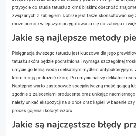
przybycie do studia tatuażu z kimś bliskim; obecność znajom
związanych z zabiegiem. Dobrze jest także skonsultować się
może pomóc w lepszym przygotowaniu się do zabiegu i zwię
Jakie są najlepsze metody pi
Pielęgnacja świeżego tatuażu jest kluczowa dla jego prawidł
tatuażu skóra będzie podrażniona i wymaga szczególnej tros
umycie go letnią wodą i delikatnym mydłem antybakteryjnym; w
które mogą podrażnić skórę. Po umyciu należy delikatnie os
Następnie warto zastosować specjalistyczną maść gojącą lub
zgodnie z zaleceniami producenta oraz unikając nadmiernego
należy unikać ekspozycji na słońce oraz kąpieli w basenie c
proces gojenia i koloryt wzoru.
Jakie są najczęstsze błędy pr