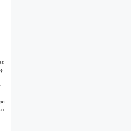
az
ję
y
z
mpo
 i