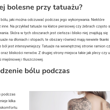
iej bolesne przy tatuażu?
bólu, jaki można odczuwać podczas jego wykonywania. Niektóre
iż inne. Na przykład tatuaże na klatce piersiowej czy żebrach często 
nia. Skóra w tych obszarach jest cieńsza i blisko niej znajdują się
uaże na dłoniach i stopach; te obszary również mają niewiele tkanki
 ból jest intensywniejszy. Tatuaże na wewnętrznej stronie ramion c
raz bliskości nerwów. Z drugiej strony miejsca takie jak plecy czy 
ki mięśniowej i tłuszczowej.
odzenie bólu podczas
u podczas
ieje kilka
yskomfortu.