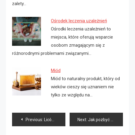
zalety…
Ośrodek leczenia uzależnień
Ośrodki leczenia uzależnień to
miejsca, które oferują wsparcie
osobom zmagającym się z
różnorodnymi problemami związanymi…
Miód
Miód to naturalny produkt, który od
wieków cieszy się uznaniem nie
tylko ze względu na…
Nawigacja
Previous:
Licówki Szczecin cena
Next:
Jak pozbyć się bólu zęba?
wpisu