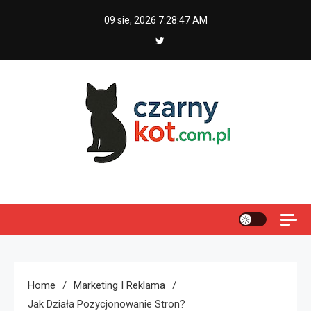
Skip
09 sie, 2026
7:28:47 AM
to
content
Czarny kot
Home
Marketing I Reklama
Jak Działa Pozycjonowanie Stron?