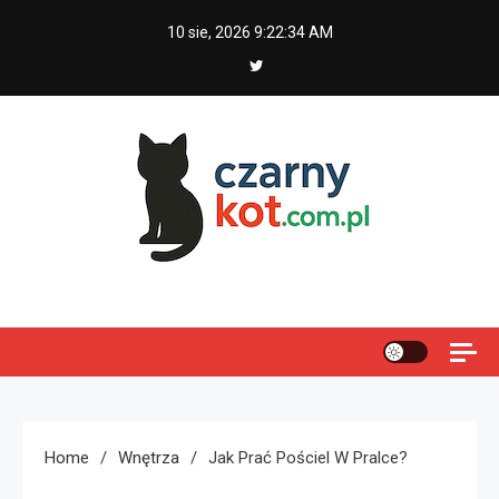
Skip
10 sie, 2026
9:22:35 AM
to
content
Czarny kot
Home
Wnętrza
Jak Prać Pościel W Pralce?