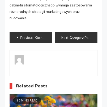
gabinetu stomatologicznego wymaga zastosowania
różnorodnych strategii marketingowych oraz
budowania…
Nawigacja
Previous:
Kto naprawia okna plastikowe?
Next:
Grzegorz Pawluk najlepsze matki pszczele
wpisu
Related Posts
10 MINS READ