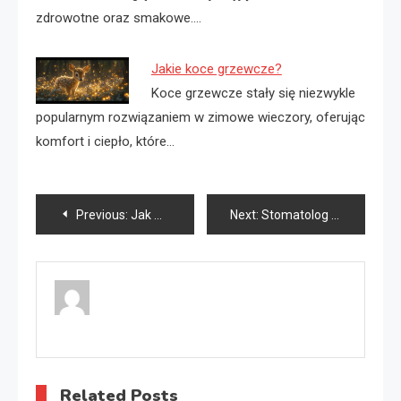
zdrowotne oraz smakowe.…
Jakie koce grzewcze?
Koce grzewcze stały się niezwykle
popularnym rozwiązaniem w zimowe wieczory, oferując
komfort i ciepło, które…
Nawigacja
Previous:
Jak wyprać koce?
Next:
Stomatolog Tarnobrzeg
wpisu
Related Posts