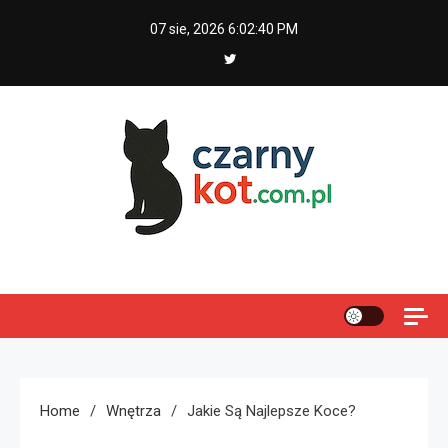
Skip
07 sie, 2026
6:02:41 PM
to
content
Czarny kot
Home
Wnętrza
Jakie Są Najlepsze Koce?