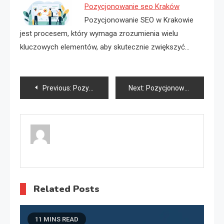
Pozycjonowanie seo Kraków
Pozycjonowanie SEO w Krakowie
jest procesem, który wymaga zrozumienia wielu
kluczowych elementów, aby skutecznie zwiększyć…
Nawigacja
Previous:
Pozycjonowanie Jelenia Góra
Next:
Pozycjonowanie Dębica
wpisu
Related Posts
11 MINS READ