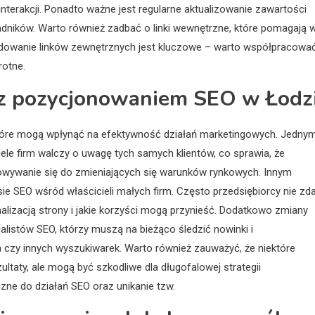
 interakcji. Ponadto ważne jest regularne aktualizowanie zawartości
dników. Warto również zadbać o linki wewnętrzne, które pomagają 
 budowanie linków zewnętrznych jest kluczowe – warto współpracowa
rotne.
 z pozycjonowaniem SEO w Łodz
tóre mogą wpłynąć na efektywność działań marketingowych. Jedny
ele firm walczy o uwagę tych samych klientów, co sprawia, że
osowywanie się do zmieniających się warunków rynkowych. Innym
 SEO wśród właścicieli małych firm. Często przedsiębiorcy nie zda
alizacją strony i jakie korzyści mogą przynieść. Dodatkowo zmiany
istów SEO, którzy muszą na bieżąco śledzić nowinki i
zy innych wyszukiwarek. Warto również zauważyć, że niektóre
taty, ale mogą być szkodliwe dla długofalowej strategii
czne do działań SEO oraz unikanie tzw.