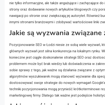
nie tylko informacyjne, ale także angażujące i zachęcające do
strony oraz dodawanie nowych artykułów blogowych czy pora
nawigacji po stronie oraz zwiększają jej autorytet. Również
innymi stronami branżowymi i zdobywać wartościowe linki zw
Jakie są wyzwania związane
Pozycjonowanie SEO w Łodzi niesie ze sobą wiele wyzwań, k
głównych wyzwań jest silna konkurencja na lokalnym rynku. Wi
konieczne jest ciągłe doskonalenie strategii SEO oraz dost
problemem może być brak wiedzy lub doświadczenia w zakresie
sobie sprawy z tego, jak ważne są działania związane z optym
algorytmów wyszukiwarek mogą stanowić wyzwanie dla specjal
dostosowywać swoje strategie do nowych wymagań Google’a c
techniki pozycjonowania mogą przynieść krótkoterminowe rezul
marketingowej firmy. Dlatego tak ważne jest podejście holisty