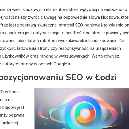
ienia wielu kluczowych elementów, które wpływają na widoczność
lejności należy zwrócić uwagę na odpowiednie słowa kluczowe, któr
 fraz jest podstawą skutecznej strategii SEO, ponieważ to właśnie o
ym aspektem jest optymalizacja treści. Treści na stronie powinny by
rmatowane, aby ułatwić robotom wyszukiwarek ich indeksowanie. Nie
szybkość ładowania strony czy responsywność na urządzeniach
e użytkowników oraz ranking w wyszukiwarkach. Warto również
 autorytet strony w oczach Google’a.
w pozycjonowaniu SEO w Łodzi
EO w Łodzi
ynąć na
h błędów jest
ranży pozwala
unikalnej