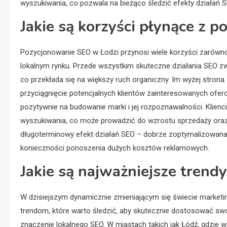
wyszukiwania, co pozwala na bieżąco śledzić efekty działań S
Jakie są korzyści płynące z 
Pozycjonowanie SEO w Łodzi przynosi wiele korzyści zarówno d
lokalnym rynku. Przede wszystkim skuteczne działania SEO z
co przekłada się na większy ruch organiczny. Im wyżej stron
przyciągnięcie potencjalnych klientów zainteresowanych of
pozytywnie na budowanie marki i jej rozpoznawalności. Klien
wyszukiwania, co może prowadzić do wzrostu sprzedaży oraz l
długoterminowy efekt działań SEO – dobrze zoptymalizowana
konieczności ponoszenia dużych kosztów reklamowych.
Jakie są najważniejsze tren
W dzisiejszym dynamicznie zmieniającym się świecie market
trendom, które warto śledzić, aby skutecznie dostosować swo
znaczenie lokalnego SEO. W miastach takich jak Łódź, gdzie wi