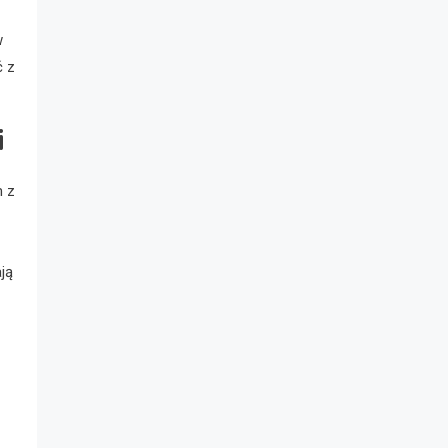
w
ć z
i
m z
ją