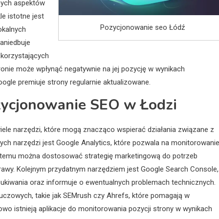
lnych aspektów
e istotne jest
Pozycjonowanie seo Łódź
okalnych
aniedbuje
 korzystających
tronie może wpłynąć negatywnie na jej pozycję w wynikach
ogle premiuje strony regularnie aktualizowane.
ozycjonowanie SEO w Łodzi
iele narzędzi, które mogą znacząco wspierać działania związane z
zych narzędzi jest Google Analytics, które pozwala na monitorowani
ki temu można dostosować strategię marketingową do potrzeb
awy. Kolejnym przydatnym narzędziem jest Google Search Console,
zukiwania oraz informuje o ewentualnych problemach technicznych.
luczowych, takie jak SEMrush czy Ahrefs, które pomagają w
kowo istnieją aplikacje do monitorowania pozycji strony w wynikach