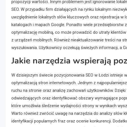
propozycji wartości. Innym problemem jest ignorowanie loka
SEO. W przypadku firm działających na rynku lokalnym niezwykl
uwzględnienie lokalnych słów kluczowych oraz rejestracja w l
katalogach i mapach Google. Ponadto wiele przedsiębiorstw z
optymalizację mobilną, co może prowadzić do utraty klientów
z urządzeń mobilnych. Również nieaktualizowanie treści na s
wyszukiwania. Użytkownicy oczekują świeżych informacji, a Go
Jakie narzędzia wspierają p
W dzisiejszym świecie pozycjonowania SEO w Łodzi istnieje w
optymalizacją stron internetowych. Jednym z najpopularniejs
ruchu na stronie oraz analizę zachowań użytkowników. Dzię
odwiedzających oraz identyfikować obszary wymagające popr
które umożliwia śledzenie wydajności strony w wynikach wys
Warto również zwrócić uwagę na narzędzia do analizy słów k
identyfikacji popularnych fraz oraz ocenie konkurencji. Dodat