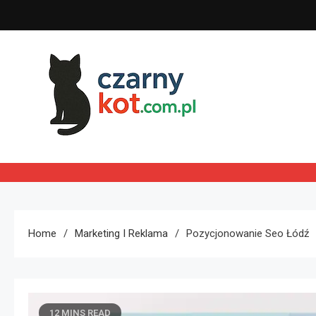
Skip
to
content
Czarny kot
Home
Marketing I Reklama
Pozycjonowanie Seo Łódź
12 MINS READ