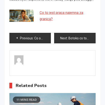
Co to jest praca najemna za
granicą?
Nawigacja
Previous:
Co oznacza skrót FPS?
Next:
Botoks co to jest?
wpisu
Related Posts
11 MINS READ