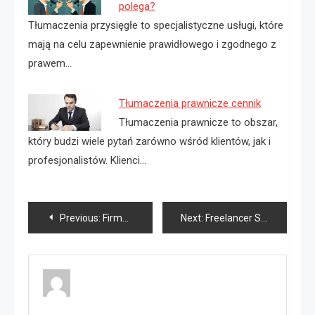
polega?
Tłumaczenia przysięgłe to specjalistyczne usługi, które
mają na celu zapewnienie prawidłowego i zgodnego z
prawem…
Tłumaczenia prawnicze cennik
Tłumaczenia prawnicze to obszar,
który budzi wiele pytań zarówno wśród klientów, jak i
profesjonalistów. Klienci…
Nawigacja
Previous:
Firma SEO Rybnik
Next:
Freelancer Seo Łódź
wpisu