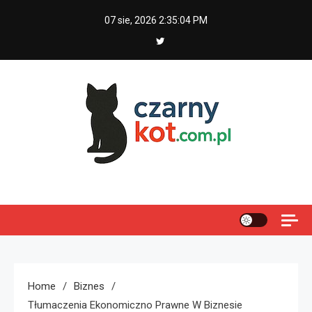
Skip
07 sie, 2026
2:35:04 PM
to
content
Czarny kot
Home
Biznes
Tłumaczenia Ekonomiczno Prawne W Biznesie