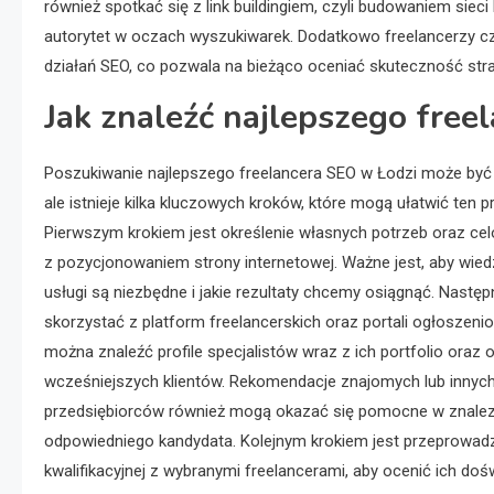
również spotkać się z link buildingiem, czyli budowaniem siec
autorytet w oczach wyszukiwarek. Dodatkowo freelancerzy c
działań SEO, co pozwala na bieżąco oceniać skuteczność str
Jak znaleźć najlepszego free
Poszukiwanie najlepszego freelancera SEO w Łodzi może by
ale istnieje kilka kluczowych kroków, które mogą ułatwić ten p
Pierwszym krokiem jest określenie własnych potrzeb oraz ce
z pozycjonowaniem strony internetowej. Ważne jest, aby wiedz
usługi są niezbędne i jakie rezultaty chcemy osiągnąć. Następ
skorzystać z platform freelancerskich oraz portali ogłoszeni
można znaleźć profile specjalistów wraz z ich portfolio oraz 
wcześniejszych klientów. Rekomendacje znajomych lub innyc
przedsiębiorców również mogą okazać się pomocne w znalez
odpowiedniego kandydata. Kolejnym krokiem jest przeprowa
kwalifikacyjnej z wybranymi freelancerami, aby ocenić ich doś