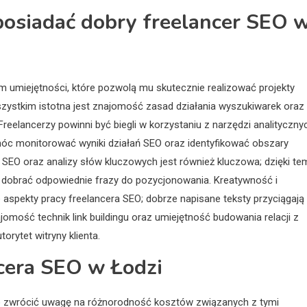
 posiadać dobry freelancer SEO 
 umiejętności, które pozwolą mu skutecznie realizować projekty
zystkim istotna jest znajomość zasad działania wyszukiwarek oraz
reelancerzy powinni być biegli w korzystaniu z narzędzi analityczny
móc monitorować wyniki działań SEO oraz identyfikować obszary
EO oraz analizy słów kluczowych jest również kluczowa; dzięki te
z dobrać odpowiednie frazy do pozycjonowania. Kreatywność i
 aspekty pracy freelancera SEO; dobrze napisane teksty przyciągają
omość technik link buildingu oraz umiejętność budowania relacji z
rytet witryny klienta.
ncera SEO w Łodzi
to zwrócić uwagę na różnorodność kosztów związanych z tymi