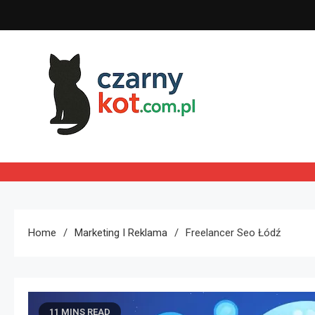
Skip
to
content
Czarny kot
Home
Marketing I Reklama
Freelancer Seo Łódź
11 MINS READ