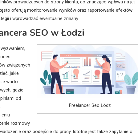
i linków prowadzących do strony klienta, co znacząco wpływa na jej
zęsto oferują monitorowanie wyników oraz raportowanie efektów
ategii i wprowadzać ewentualne zmiany.
lancera SEO w Łodzi
ć wyzwaniem,
roces.
lów związanych
ieć, jakie
nie warto
owych, gdzie
opiniami od
Freelancer Seo Łódź
h
ieniu
dzenie rozmowy
wiadczenie oraz podejście do pracy. Istotne jest także zapytanie o