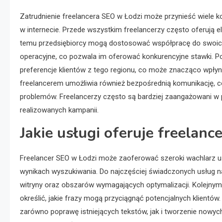
Zatrudnienie freelancera SEO w Łodzi może przynieść wiele k
w internecie. Przede wszystkim freelancerzy często oferują e
temu przedsiębiorcy mogą dostosować współpracę do swoich 
operacyjne, co pozwala im oferować konkurencyjne stawki. Pon
preferencje klientów z tego regionu, co może znacząco wpły
freelancerem umożliwia również bezpośrednią komunikację,
problemów. Freelancerzy często są bardziej zaangażowani w pr
realizowanych kampanii.
Jakie usługi oferuje freelan
Freelancer SEO w Łodzi może zaoferować szeroki wachlarz usł
wynikach wyszukiwania. Do najczęściej świadczonych usług na
witryny oraz obszarów wymagających optymalizacji. Kolejnym
określić, jakie frazy mogą przyciągnąć potencjalnych klientów.
zarówno poprawę istniejących tekstów, jak i tworzenie now