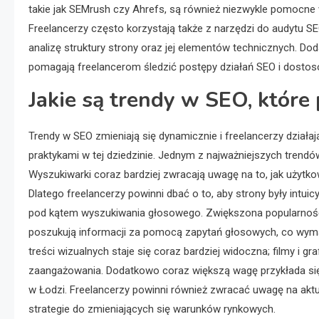
takie jak SEMrush czy Ahrefs, są również niezwykle pomocne 
Freelancerzy często korzystają także z narzędzi do audytu SE
analizę struktury strony oraz jej elementów technicznych. D
pomagają freelancerom śledzić postępy działań SEO i dostos
Jakie są trendy w SEO, które
Trendy w SEO zmieniają się dynamicznie i freelancerzy działa
praktykami w tej dziedzinie. Jednym z najważniejszych trend
Wyszukiwarki coraz bardziej zwracają uwagę na to, jak użytkow
Dlatego freelancerzy powinni dbać o to, aby strony były intuic
pod kątem wyszukiwania głosowego. Zwiększona popularność
poszukują informacji za pomocą zapytań głosowych, co wyma
treści wizualnych staje się coraz bardziej widoczna; filmy i 
zaangażowania. Dodatkowo coraz większą wagę przykłada się 
w Łodzi. Freelancerzy powinni również zwracać uwagę na ak
strategie do zmieniających się warunków rynkowych.