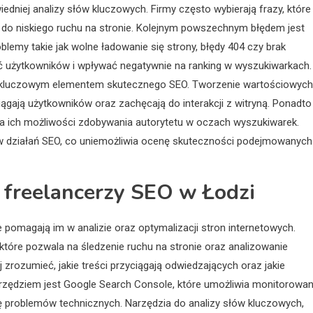
edniej analizy słów kluczowych. Firmy często wybierają frazy, które
zi do niskiego ruchu na stronie. Kolejnym powszechnym błędem jest
oblemy takie jak wolne ładowanie się strony, błędy 404 czy brak
 użytkowników i wpływać negatywnie na ranking w wyszukiwarkach.
est kluczowym elementem skutecznego SEO. Tworzenie wartościowych
iągają użytkowników oraz zachęcają do interakcji z witryną. Ponadto
icza ich możliwości zdobywania autorytetu w oczach wyszukiwarek.
w działań SEO, co uniemożliwia ocenę skuteczności podejmowanych
ą freelancerzy SEO w Łodzi
e pomagają im w analizie oraz optymalizacji stron internetowych.
 które pozwala na śledzenie ruchu na stronie oraz analizowanie
zrozumieć, jakie treści przyciągają odwiedzających oraz jakie
narzędziem jest Google Search Console, które umożliwia monitorowan
ę problemów technicznych. Narzędzia do analizy słów kluczowych,