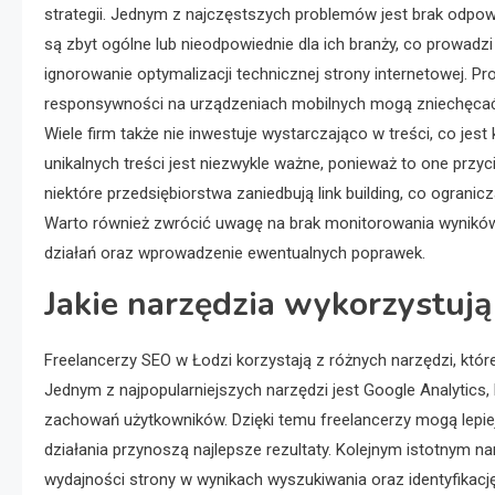
strategii. Jednym z najczęstszych problemów jest brak odpowi
są zbyt ogólne lub nieodpowiednie dla ich branży, co prowad
ignorowanie optymalizacji technicznej strony internetowej. Pr
responsywności na urządzeniach mobilnych mogą zniechęcać
Wiele firm także nie inwestuje wystarczająco w treści, co j
unikalnych treści jest niezwykle ważne, ponieważ to one przyc
niektóre przedsiębiorstwa zaniedbują link building, co ogran
Warto również zwrócić uwagę na brak monitorowania wynikó
działań oraz wprowadzenie ewentualnych poprawek.
Jakie narzędzia wykorzystuj
Freelancerzy SEO w Łodzi korzystają z różnych narzędzi, któr
Jednym z najpopularniejszych narzędzi jest Google Analytics,
zachowań użytkowników. Dzięki temu freelancerzy mogą lepiej 
działania przynoszą najlepsze rezultaty. Kolejnym istotnym 
wydajności strony w wynikach wyszukiwania oraz identyfikacj