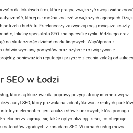
orzyści dla lokalnych firm, które pragną zwiększyć swoją widocznoś
lastyczność, której nie można znaleźć w większych agencjach. Dzięk
potrzeb i budżetu. Freelancerzy zazwyczaj mają mniejsze koszty
adto, lokalny specjalista SEO zna specyfikę rynku łódzkiego oraz
nąć na skuteczność działań marketingowych. Współpraca z
 co ułatwia wymianę pomysłów oraz szybsze rozwiązywanie
ojekty, ponieważ ich reputacja i przyszłe zlecenia zależą od sukce
cer SEO w Łodzi
ug, które są kluczowe dla poprawy pozycji strony internetowej w
leży audyt SEO, który pozwala na zidentyfikowanie słabych punktów
 istotnym elementem jest analiza słów kluczowych, która pomaga
 Freelancerzy zajmują się także optymalizacją treści, co obejmuje
ych materiałów zgodnych z zasadami SEO. W ramach usług można