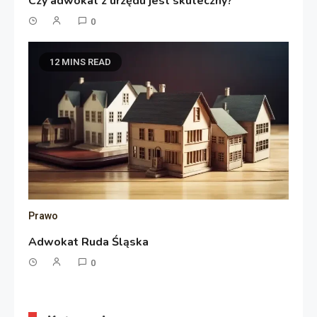
Czy adwokat z urzędu jest skuteczny?
0
12 MINS READ
Prawo
Adwokat Ruda Śląska
0