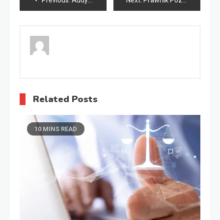
Previous:
Audyt RODO
Next:
Prawnik Poznań
wpisu
Related Posts
10 MINS READ