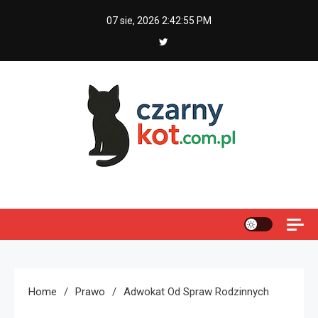
Skip
07 sie, 2026
2:42:56 PM
to
content
Czarny kot
Home
Prawo
Adwokat Od Spraw Rodzinnych