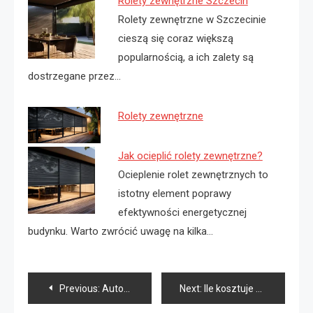
Rolety zewnętrzne Szczecin
Rolety zewnętrzne w Szczecinie
cieszą się coraz większą
popularnością, a ich zalety są
dostrzegane przez…
Rolety zewnętrzne
Jak ocieplić rolety zewnętrzne?
Ocieplenie rolet zewnętrznych to
istotny element poprawy
efektywności energetycznej
budynku. Warto zwrócić uwagę na kilka…
Nawigacja
Previous:
Autokar na wesele Szczecin
Next:
Ile kosztuje wynajem autokaru na tydzien?