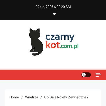
Skip
09 sie, 2026
6:02:21 AM
to
content
Czarny kot
Home
Wnętrza
Co Dają Rolety Zewnętrzne?