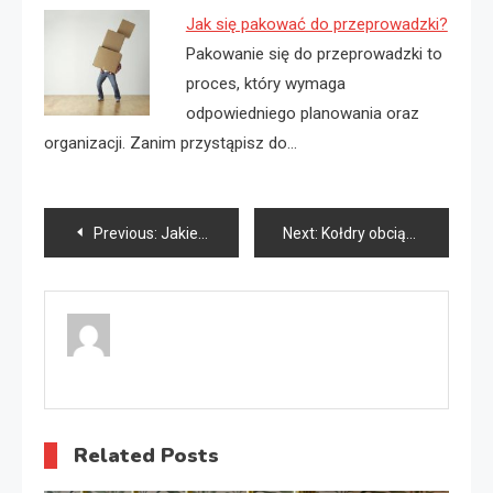
Jak się pakować do przeprowadzki?
Pakowanie się do przeprowadzki to
proces, który wymaga
odpowiedniego planowania oraz
organizacji. Zanim przystąpisz do…
Nawigacja
Previous:
Jakie polecacie busy z Polski do Niemiec?
Next:
Kołdry obciążeniowe co to jest?
wpisu
Related Posts