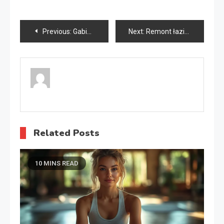
Nawigacja
Previous:
Gabinet podologiczny Warszawa
Next:
Remont łazienki
wpisu
Related Posts
10 MINS READ